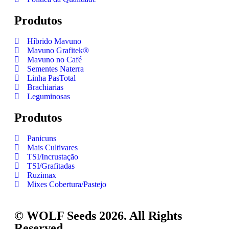
Produtos
Híbrido Mavuno
Mavuno Grafitek®
Mavuno no Café
Sementes Naterra
Linha PasTotal
Brachiarias
Leguminosas
Produtos
Panicuns
Mais Cultivares
TSI/Incrustação
TSI/Grafitadas
Ruzimax
Mixes Cobertura/Pastejo
© WOLF Seeds 2026. All Rights
Reserved.​