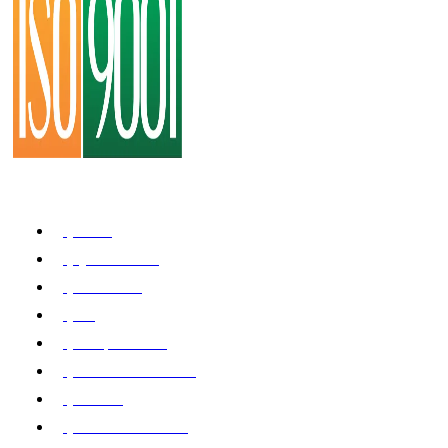
Institucional
Home
Quem Somos
Resultados
Blog
Compre online
Revendas no Brasil
Contato
Trabalhe Conosco