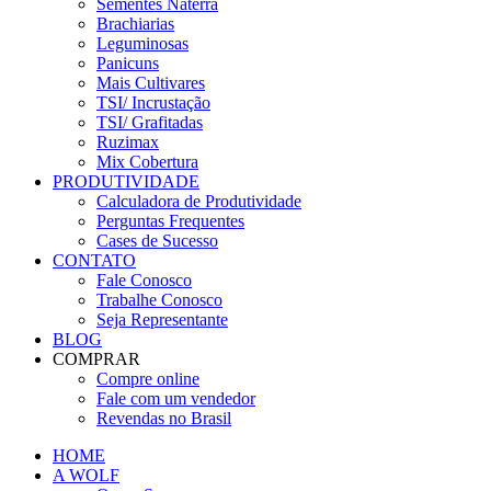
Sementes Naterra
Brachiarias
Leguminosas
Panicuns
Mais Cultivares
TSI/ Incrustação
TSI/ Grafitadas
Ruzimax
Mix Cobertura
PRODUTIVIDADE
Calculadora de Produtividade
Perguntas Frequentes
Cases de Sucesso
CONTATO
Fale Conosco
Trabalhe Conosco
Seja Representante
BLOG
COMPRAR
Compre online
Fale com um vendedor
Revendas no Brasil
HOME
A WOLF