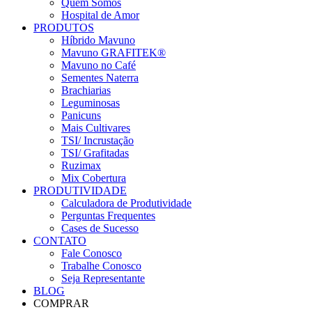
Quem Somos
Hospital de Amor
PRODUTOS
Híbrido Mavuno
Mavuno GRAFITEK®
Mavuno no Café
Sementes Naterra
Brachiarias
Leguminosas
Panicuns
Mais Cultivares
TSI/ Incrustação
TSI/ Grafitadas
Ruzimax
Mix Cobertura
PRODUTIVIDADE
Calculadora de Produtividade
Perguntas Frequentes
Cases de Sucesso
CONTATO
Fale Conosco
Trabalhe Conosco
Seja Representante
BLOG
COMPRAR