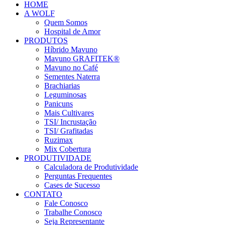
HOME
A WOLF
Quem Somos
Hospital de Amor
PRODUTOS
Híbrido Mavuno
Mavuno GRAFITEK®
Mavuno no Café
Sementes Naterra
Brachiarias
Leguminosas
Panicuns
Mais Cultivares
TSI/ Incrustação
TSI/ Grafitadas
Ruzimax
Mix Cobertura
PRODUTIVIDADE
Calculadora de Produtividade
Perguntas Frequentes
Cases de Sucesso
CONTATO
Fale Conosco
Trabalhe Conosco
Seja Representante