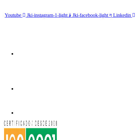
Siga-nos:
Youtube
Jki-instagram-1-light
Jki-facebook-light
Linkedin
Endereço
Avenida Marechal Costa e Silva, 4356 - Campos Elísios,
Ribeirão Preto – SP
CEP: 14.075-600
Telefone
(16) 2111-0505
Email
sac@wolfseeds.com.br