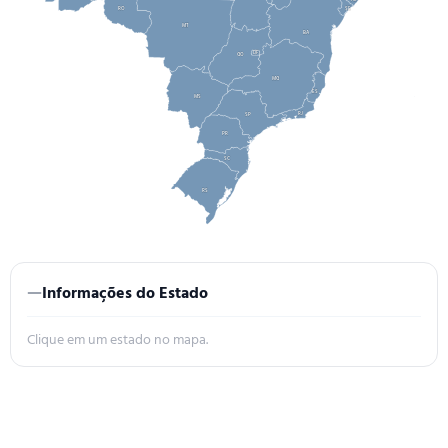
SE
RO
MT
BA
DF
GO
MG
ES
MS
RJ
SP
PR
SC
RS
—
Informações do Estado
Clique em um estado no mapa.