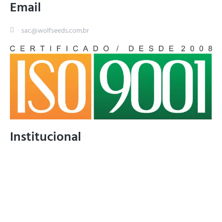
Email
sac@wolfseeds.com.br
Institucional
Home
Quem Somos
Resultados
Blog
Compre online
Revendas no Brasil