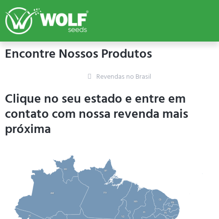
Encontre Nossos Produtos
Home
Revendas no Brasil
Clique no seu estado e entre em
contato com nossa revenda mais
próxima
RR
AP
PA
AM
CE
MA
RN
PB
PI
PE
AC
TO
AL