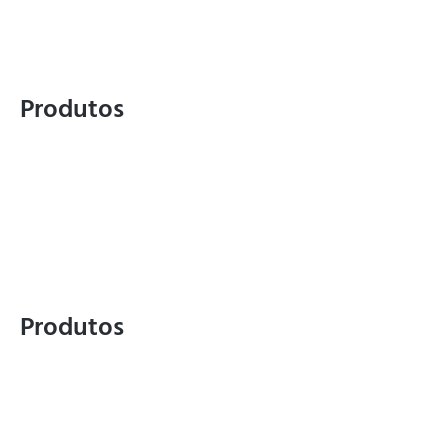
Contato
Trabalhe Conosco
Política de Privacidade
Politica da Qualidade
Produtos
Híbrido Mavuno
Mavuno Grafitek®
Mavuno no Café
Sementes Naterra
Linha PasTotal
Brachiarias
Leguminosas
Produtos
Panicuns
Mais Cultivares
TSI/Incrustação
TSI/Grafitadas