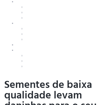
PRODUTIVIDADE
Calculadora de Produtividade
Perguntas Frequentes
Cases de Sucesso
CONTATO
Fale Conosco
Trabalhe Conosco
Seja Representante
BLOG
COMPRAR
Compre online
Fale com um vendedor
Revendas no Brasil
Sementes de baixa
qualidade levam