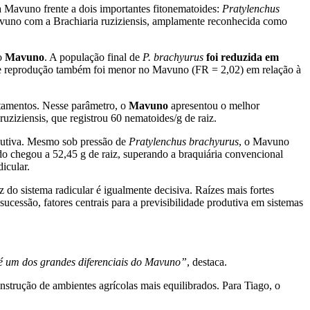
 Mavuno frente a dois importantes fitonematoides:
Pratylenchus
uno com a Brachiaria ruziziensis, amplamente reconhecida como
 o
Mavuno
. A população final de
P. brachyurus
foi reduzida em
 de reprodução também foi menor no Mavuno (FR = 2,02) em relação à
atamentos. Nesse parâmetro, o
Mavuno
apresentou o melhor
uziziensis, que registrou 60 nematoides/g de raiz.
odutiva. Mesmo sob pressão de
Pratylenchus brachyurus
, o Mavuno
ido chegou a 52,45 g de raiz, superando a braquiária convencional
icular.
do sistema radicular é igualmente decisiva. Raízes mais fortes
sucessão, fatores centrais para a previsibilidade produtiva em sistemas
e é um dos grandes diferenciais do Mavuno”
, destaca.
strução de ambientes agrícolas mais equilibrados. Para Tiago, o