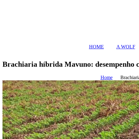
HOME
A WOLF
Brachiaria híbrida Mavuno: desempenho co
Home
Brachiari