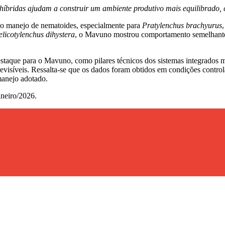
íbridas ajudam a construir um ambiente produtivo mais equilibrado, co
o manejo de nematoides, especialmente para
Pratylenchus brachyurus
licotylenchus dihystera
, o Mavuno mostrou comportamento semelhante 
destaque para o Mavuno, como pilares técnicos dos sistemas integrados
e previsíveis. Ressalta-se que os dados foram obtidos em condições con
manejo adotado.
neiro/2026.