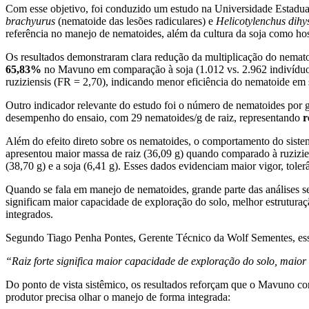
Com esse objetivo, foi conduzido um estudo na Universidade Estadua
brachyurus
(nematoide das lesões radiculares) e
Helicotylenchus dihy
referência no manejo de nematoides, além da cultura da soja como ho
Os resultados demonstraram clara redução da multiplicação do nematoi
65,83%
no Mavuno em comparação à soja (1.012 vs. 2.962 indivíduos
ruziziensis (FR = 2,70), indicando menor eficiência do nematoide em s
Outro indicador relevante do estudo foi o número de nematoides por g
desempenho do ensaio, com 29 nematoides/g de raiz, representando
r
Além do efeito direto sobre os nematoides, o comportamento do sistem
apresentou maior massa de raiz (36,09 g) quando comparado à ruzizien
(38,70 g) e a soja (6,41 g). Esses dados evidenciam maior vigor, tole
Quando se fala em manejo de nematoides, grande parte das análises se
significam maior capacidade de exploração do solo, melhor estruturação
integrados.
Segundo Tiago Penha Pontes, Gerente Técnico da Wolf Sementes, ess
“Raiz forte significa maior capacidade de exploração do solo, maior 
Do ponto de vista sistêmico, os resultados reforçam que o Mavuno co
produtor precisa olhar o manejo de forma integrada: