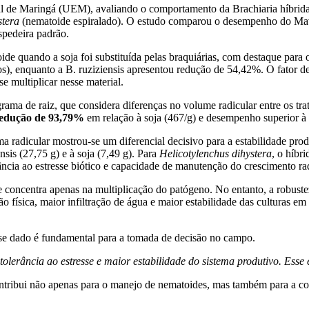
l de Maringá (UEM), avaliando o comportamento da Brachiaria híbrida
stera
(nematoide espiralado). O estudo comparou o desempenho do Mav
spedeira padrão.
de quando a soja foi substituída pelas braquiárias, com destaque para
), enquanto a B. ruziziensis apresentou redução de 54,42%. O fator
e multiplicar nesse material.
rama de raiz, que considera diferenças no volume radicular entre os tr
edução de 93,79%
em relação à soja (467/g) e desempenho superior à r
a radicular mostrou-se um diferencial decisivo para a estabilidade pr
sis (27,75 g) e à soja (7,49 g). Para
Helicotylenchus dihystera
, o híbr
rância ao estresse biótico e capacidade de manutenção do crescimento rad
 concentra apenas na multiplicação do patógeno. No entanto, a robustez 
 física, maior infiltração de água e maior estabilidade das culturas em 
e dado é fundamental para a tomada de decisão no campo.
tolerância ao estresse e maior estabilidade do sistema produtivo. Ess
ntribui não apenas para o manejo de nematoides, mas também para a con